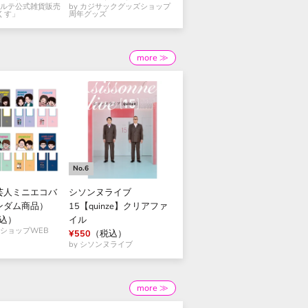
コルテ公式雑貨販売
by カジサックグッズショップ
くす」
周年グッズ
more ≫
芸人ミニエコバ
シソンヌライブ
ンダム商品）
15【quinze】クリアファ
込）
イル
メショップWEB
¥550
（税込）
by シソンヌライブ
more ≫