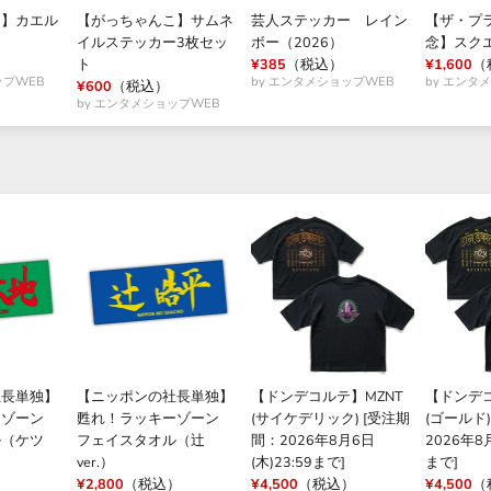
こ】カエル
【がっちゃんこ】サムネ
芸人ステッカー レイン
【ザ・プラ
イルステッカー3枚セッ
ボー（2026）
念】スク
）
ト
¥385
（税込）
¥1,600
（
ップWEB
by エンタメショップWEB
by エンタ
¥600
（税込）
by エンタメショップWEB
社長単独】
【ニッポンの社長単独】
【ドンデコルテ】MZNT
【ドンデコ
ーゾーン
甦れ！ラッキーゾーン
(サイケデリック) [受注期
(ゴールド
ル（ケツ
フェイスタオル（辻
間：2026年8月6日
2026年8月
ver.）
(木)23:59まで]
まで]
）
¥2,800
（税込）
¥4,500
（税込）
¥4,500
（