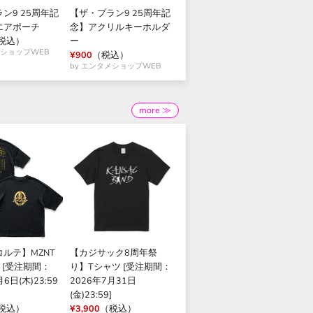
ン9 25周年記
【ザ・プラン9 25周年記
エアポーチ
念】アクリルキーホルダ
税込）
ー
メショップWEB
¥900
（税込）
by エンタメショップWEB
more ≫
ルテ】MZNT
【カジサック8周年祭
) [受注期間：
り】Tシャツ [受注期間：
6日(木)23:59
2026年7月31日
(金)23:59]
税込）
¥3,900
（税込）