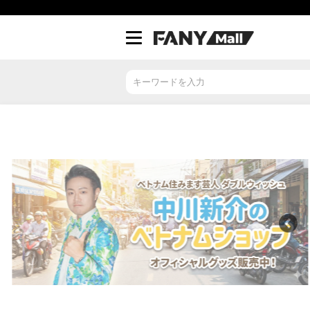
ス
キ
ッ
プ
し
て
コ
ン
テ
ン
ツ
に
移
動
す
る