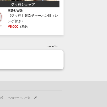
益々荘ショップ
商品名/金額:
【益々荘】銀次チャーハン皿（レ
ンゲ付き）
¥5,000
（税込）
more ≫
FANYサービス一覧