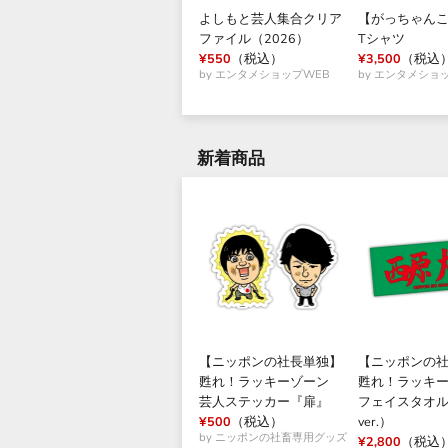
よしもと芸人集合クリア
【がっちゃん
ファイル（2026）
Tシャツ
¥550
（税込）
¥3,500
（税込
by エンタメショップWEB
by エンタメショ
新着商品
【ニッポンの社長単独】
【ニッポンの
甦れ！ラッキーゾーン
甦れ！ラッキ
芸人ステッカー『扉』
フェイスタオ
¥500
（税込）
ver.）
by ニッポンの社畜専用グッズ
¥2,800
（税込