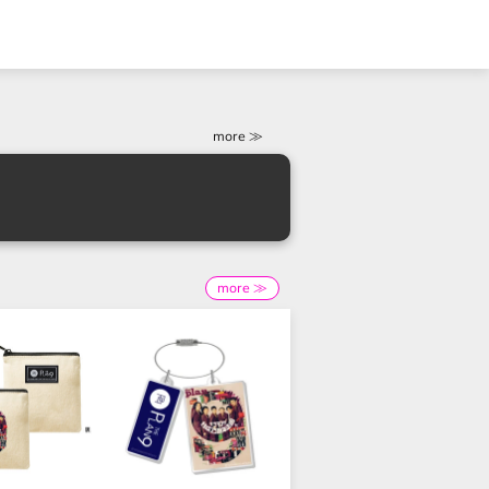
more ≫
more ≫