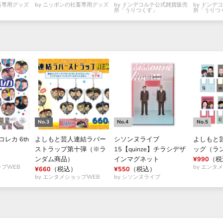
畜専用グッズ
by ニッポンの社畜専用グッズ
by ドンデコルテ公式雑貨販売
by ドンデ
所「うりつくす」
所「うりつ
コレカ 6th
よしもと芸人連結ラバー
シソンヌライブ
よしもと
ストラップ第十弾（※ラ
15【quinze】チラシデザ
ッグ（ラ
ンダム商品）
インマグネット
¥990
（税
ップWEB
by エンタ
¥660
（税込）
¥550
（税込）
by エンタメショップWEB
by シソンヌライブ