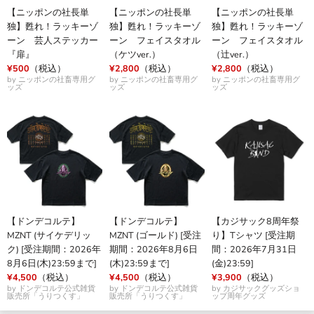
【ニッポンの社長単
【ニッポンの社長単
【ニッポンの社長単
独】甦れ！ラッキーゾ
独】甦れ！ラッキーゾ
独】甦れ！ラッキーゾ
ーン 芸人ステッカー
ーン フェイスタオル
ーン フェイスタオル
『扉』
（ケツver.）
（辻ver.）
¥500
（税込）
¥2,800
（税込）
¥2,800
（税込）
by ニッポンの社畜専用グ
by ニッポンの社畜専用グ
by ニッポンの社畜専用グ
ッズ
ッズ
ッズ
【ドンデコルテ】
【ドンデコルテ】
【カジサック8周年祭
MZNT (サイケデリッ
MZNT (ゴールド) [受注
り】Tシャツ [受注期
ク) [受注期間：2026年
期間：2026年8月6日
間：2026年7月31日
8月6日(木)23:59まで]
(木)23:59まで]
(金)23:59]
¥4,500
（税込）
¥4,500
（税込）
¥3,900
（税込）
by ドンデコルテ公式雑貨
by ドンデコルテ公式雑貨
by カジサックグッズショ
販売所「うりつくす」
販売所「うりつくす」
ップ周年グッズ