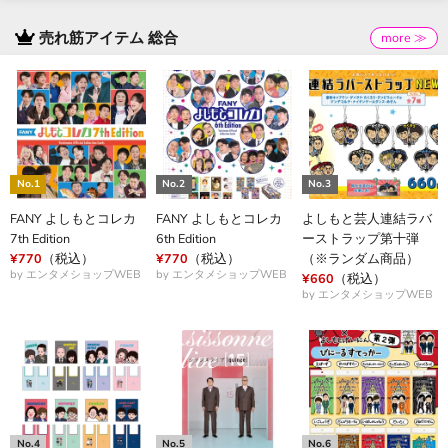
売れ筋アイテム 総合
more ≫
FANY よしもとコレカ
FANY よしもとコレカ
よしもと芸人連結ラバ
7th Edition
6th Edition
ーストラップ第十弾
¥770
（税込）
¥770
（税込）
（※ランダム商品）
by エンタメショップWEB
by エンタメショップWEB
¥660
（税込）
by エンタメショップWEB