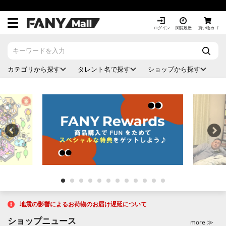
ス
キ
ッ
ログイン
閲覧履歴
買い物カゴ
プ
し
て
カテゴリから探す
タレント名で探す
ショップから探す
コ
ン
テ
ン
ツ
に
移
動
す
る
地震の影響によるお荷物のお届け遅延について
ショップニュース
more ≫