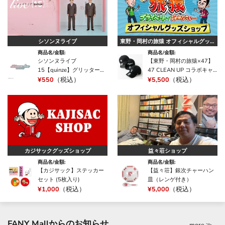
シソンヌライブ
東野・岡村の旅猿 オフィシャルグッズ
ショップ
商品名/金額:
商品名/金額:
シソンヌライブ
【東野・岡村の旅猿×47】
15【quinze】グリッタース
47 CLEAN UP コラボキャ
テッカー
¥550
（税込）
ップ
¥5,500
（税込）
カジサックグッズショップ
益々荘ショップ
商品名/金額:
商品名/金額:
【カジサック】ステッカー
【益々荘】銀次チャーハン
セット (5枚入り)
皿（レンゲ付き）
¥1,000
（税込）
¥5,000
（税込）
FANY Mallからのお知らせ
more ≫