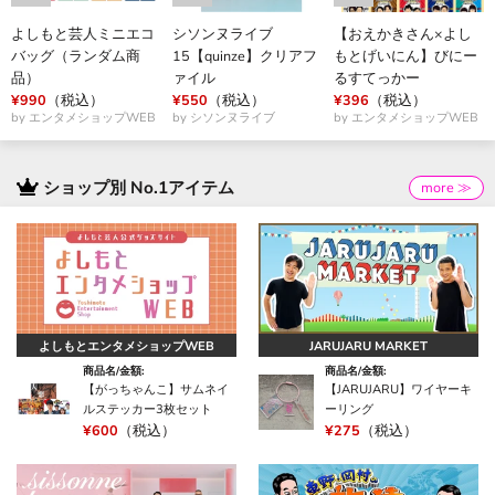
よしもと芸人ミニエコ
シソンヌライブ
【おえかきさん×よし
バッグ（ランダム商
15【quinze】クリアフ
もとげいにん】びにー
品）
ァイル
るすてっかー
¥990
（税込）
¥550
（税込）
¥396
（税込）
by エンタメショップWEB
by シソンヌライブ
by エンタメショップWEB
ショップ別 No.1アイテム
more ≫
よしもとエンタメショップWEB
JARUJARU MARKET
商品名/金額:
商品名/金額:
【がっちゃんこ】サムネイ
【JARUJARU】ワイヤーキ
ルステッカー3枚セット
ーリング
¥600
（税込）
¥275
（税込）