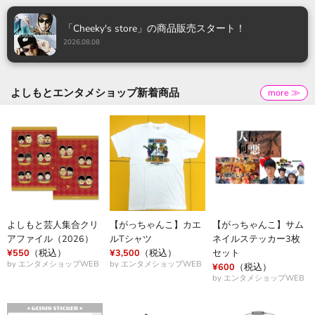
「Cheeky's store」の商品販売スタート！
2026.08.08
よしもとエンタメショップ新着商品
more ≫
よしもと芸人集合クリ
【がっちゃんこ】カエ
【がっちゃんこ】サム
アファイル（2026）
ルTシャツ
ネイルステッカー3枚
¥550
（税込）
¥3,500
（税込）
セット
by エンタメショップWEB
by エンタメショップWEB
¥600
（税込）
by エンタメショップWEB