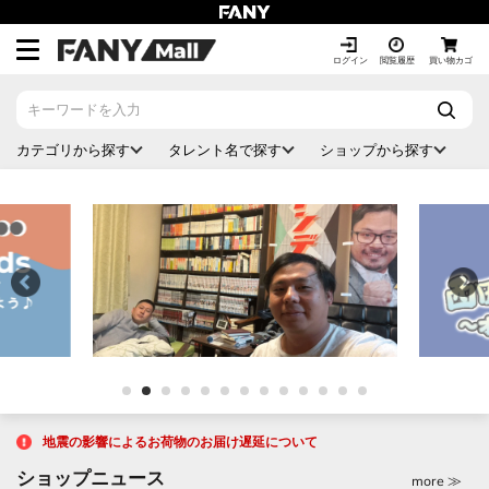
ス
キ
ッ
ログイン
閲覧履歴
買い物カゴ
プ
し
て
カテゴリから探す
タレント名で探す
ショップから探す
コ
ン
テ
ン
ツ
に
移
動
す
る
地震の影響によるお荷物のお届け遅延について
ショップニュース
more ≫