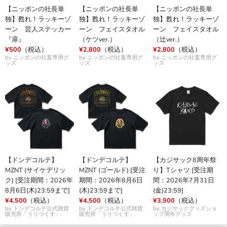
【ニッポンの社長単
【ニッポンの社長単
【ニッポンの社長単
独】甦れ！ラッキーゾ
独】甦れ！ラッキーゾ
独】甦れ！ラッキーゾ
ーン 芸人ステッカー
ーン フェイスタオル
ーン フェイスタオル
『扉』
（ケツver.）
（辻ver.）
¥500
（税込）
¥2,800
（税込）
¥2,800
（税込）
by ニッポンの社畜専用グ
by ニッポンの社畜専用グ
by ニッポンの社畜専用グ
ッズ
ッズ
ッズ
【ドンデコルテ】
【ドンデコルテ】
【カジサック8周年祭
MZNT (サイケデリッ
MZNT (ゴールド) [受注
り】Tシャツ [受注期
ク) [受注期間：2026年
期間：2026年8月6日
間：2026年7月31日
8月6日(木)23:59まで]
(木)23:59まで]
(金)23:59]
¥4,500
（税込）
¥4,500
（税込）
¥3,900
（税込）
by ドンデコルテ公式雑貨
by ドンデコルテ公式雑貨
by カジサックグッズショ
販売所「うりつくす」
販売所「うりつくす」
ップ周年グッズ