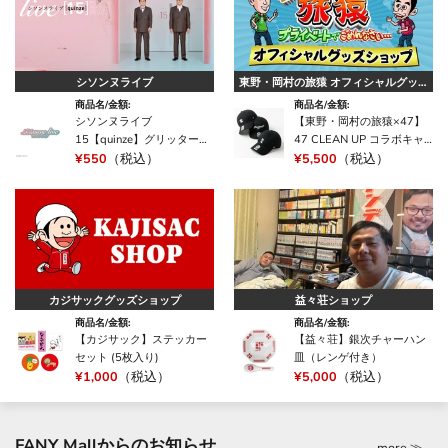
シソンヌライブ
東野・岡村の旅猿 オフィシャルグッズ
ショップ
商品名/金額:
商品名/金額:
シソンヌライブ
【東野・岡村の旅猿×47】
15【quinze】グリッタース
47 CLEAN UP コラボキャ
テッカー
¥550
（税込）
ップ
¥5,500
（税込）
カジサックグッズショップ
益々荘ショップ
商品名/金額:
商品名/金額:
【カジサック】ステッカー
【益々荘】銀次チャーハン
セット (5枚入り)
皿（レンゲ付き）
¥1,000
（税込）
¥5,000
（税込）
FANY Mallからのお知らせ
more ≫