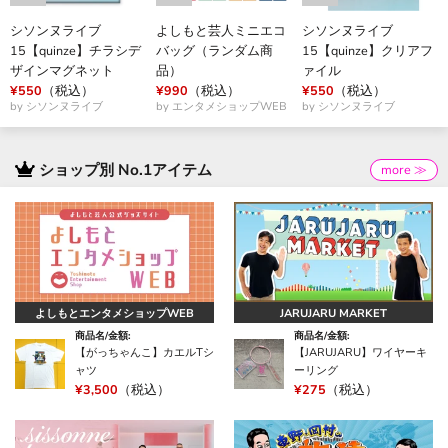
シソンヌライブ
よしもと芸人ミニエコ
シソンヌライブ
15【quinze】チラシデ
バッグ（ランダム商
15【quinze】クリアフ
ザインマグネット
品）
ァイル
¥550
（税込）
¥990
（税込）
¥550
（税込）
by シソンヌライブ
by エンタメショップWEB
by シソンヌライブ
ショップ別 No.1アイテム
more ≫
よしもとエンタメショップWEB
JARUJARU MARKET
商品名/金額:
商品名/金額:
【がっちゃんこ】カエルTシ
【JARUJARU】ワイヤーキ
ャツ
ーリング
¥3,500
（税込）
¥275
（税込）