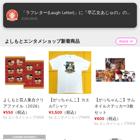
「ラフレター(Laugh Letter)」に『早乙女あじゅの』のオ
リジナル動画メッセージが新登場！
2026.08.05
よしもとエンタメショップ新着商品
more ≫
よしもと芸人集合クリ
【がっちゃんこ】カエ
【がっちゃんこ】サム
アファイル（2026）
ルTシャツ
ネイルステッカー3枚
¥550
（税込）
¥3,500
（税込）
セット
by エンタメショップWEB
by エンタメショップWEB
¥600
（税込）
by エンタメショップWEB